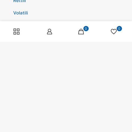
Rettili
Volatili
Cavalli
0
0
Promozioni
Spedizioni
Scopri di più su di noi
Spedizioni
Programma fedeltà
Pagamenti