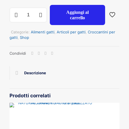
PROLIFE
Aggiungi al
GATTO
carrello
STERILISED
SENSITIVE
ADULT
Categorie:
Alimenti gatti
,
Articoli per gatti
,
Croccantini per
PESCE
gatti
,
Shop
E
PATATE
Condividi
KG
1,5
quantità
Descrizione
Prodotti correlati