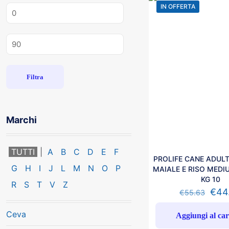
IN OFFERTA
Prezzo
Min
Prezzo
Max
Filtra
Marchi
TUTTI
A
B
C
D
E
F
PROLIFE CANE ADULT
G
H
I
J
L
M
N
O
P
MAIALE E RISO MEDI
KG 10
R
S
T
V
Z
€
44
€
55.63
Ceva
Aggiungi al car