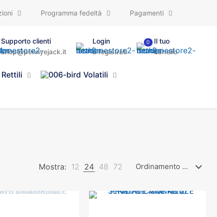
ioni
Programma fedeltà
Pagamenti
Supporto clienti
Login
Il tuo
0
shop@pennyejack.it
o registrati
carrello
Rettili
Volatili
Mostra:
12
24
48
72