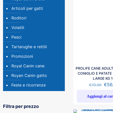
Articoli per gatti
Roditori
Volatili
Pesci
Tartarughe e rettili
Promozioni
Royal Canin cane
PROLIFE CANE ADULT
CONIGLIO E PATATE
Royan Canin gatto
LARGE KG 
€
56
Feste e ricorrenze
€
70.99
Aggiungi al car
Filtra per prezzo