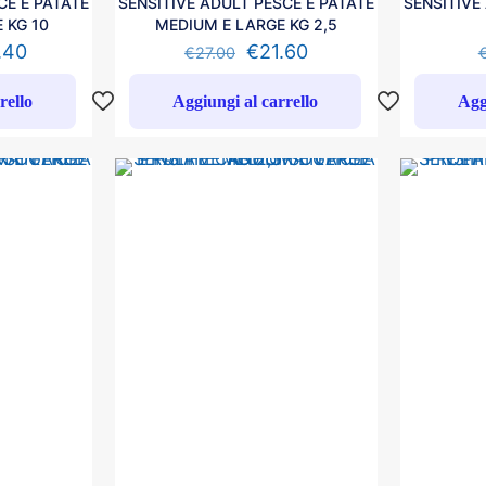
CE E PATATE
SENSITIVE ADULT PESCE E PATATE
SENSITIVE
 KG 10
MEDIUM E LARGE KG 2,5
.40
€
21.60
€
27.00
rello
Aggiungi al carrello
Agg