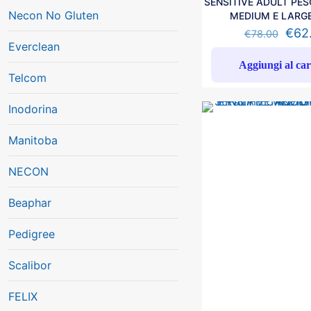
SENSITIVE ADULT PES
Necon No Gluten
MEDIUM E LARGE
€
62
€
78.00
Everclean
Aggiungi al car
Telcom
Inodorina
Manitoba
NECON
Beaphar
Pedigree
Scalibor
FELIX