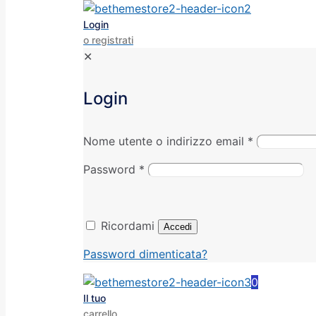
Login
o registrati
✕
Login
Nome utente o indirizzo email
*
Password
*
Ricordami
Accedi
Password dimenticata?
0
Il tuo
carrello