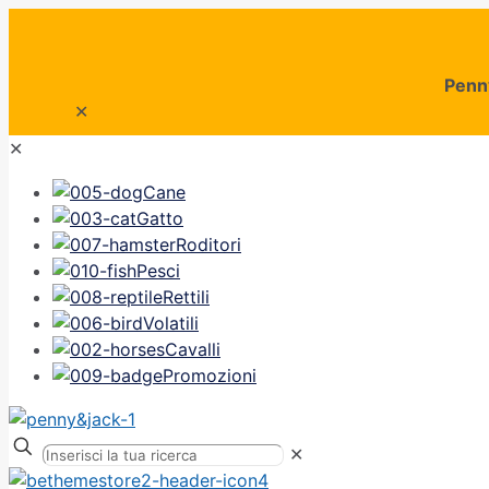
Penn
✕
✕
Cane
Gatto
Roditori
Pesci
Rettili
Volatili
Cavalli
Promozioni
✕