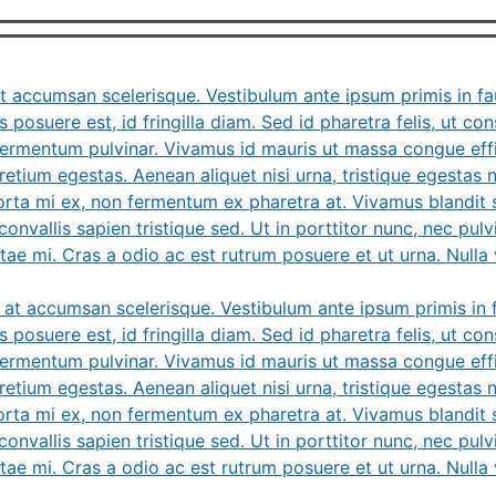
t accumsan scelerisque. Vestibulum ante ipsum primis in fau
 posuere est, id fringilla diam. Sed id pharetra felis, ut co
rmentum pulvinar. Vivamus id mauris ut massa congue effici
retium egestas. Aenean aliquet nisi urna, tristique egestas nis
rta mi ex, non fermentum ex pharetra at. Vivamus blandit so
onvallis sapien tristique sed. Ut in porttitor nunc, nec pulvin
tae mi. Cras a odio ac est rutrum posuere et ut urna. Nulla v
 at accumsan scelerisque. Vestibulum ante ipsum primis in fa
 posuere est, id fringilla diam. Sed id pharetra felis, ut co
rmentum pulvinar. Vivamus id mauris ut massa congue effici
retium egestas. Aenean aliquet nisi urna, tristique egestas nis
rta mi ex, non fermentum ex pharetra at. Vivamus blandit so
onvallis sapien tristique sed. Ut in porttitor nunc, nec pulvin
tae mi. Cras a odio ac est rutrum posuere et ut urna. Nulla v