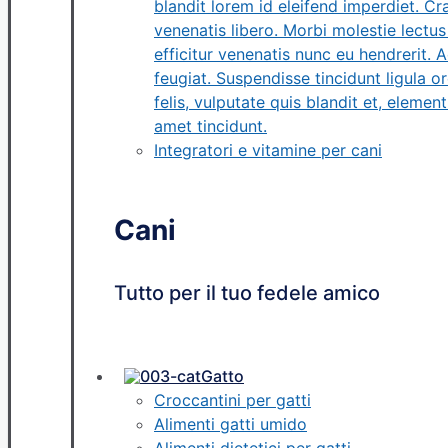
blandit lorem id eleifend imperdiet. C
venenatis libero. Morbi molestie lectus 
efficitur venenatis nunc eu hendrerit.
feugiat. Suspendisse tincidunt ligula or
felis, vulputate quis blandit et, elemen
amet tincidunt.
Integratori e vitamine per cani
Cani
Tutto per il tuo fedele amico
Gatto
Croccantini per gatti
Alimenti gatti umido