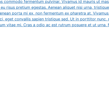
ras commodo fermentum pulvinar. Vivamus id mauris ut massa
eu risus pretium egestas. Aenean aliquet nisi urna, tristique
 Aenean porta mi ex, non fermentum ex pharetra at. Vivamus 
ci, eget convallis sapien tristique sed. Ut in porttitor nunc, 
tum vitae mi. Cras a odio ac est rutrum posuere et ut urna. Nu