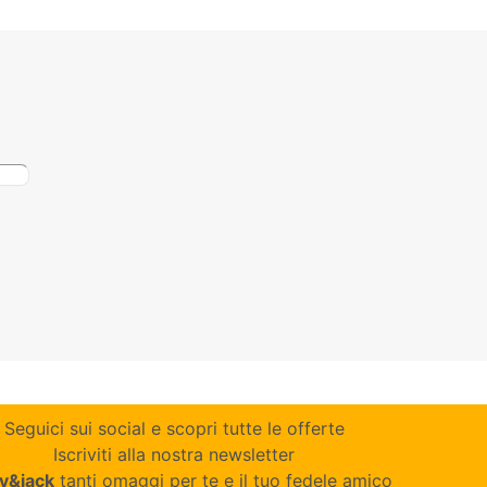
Seguici sui social e scopri tutte le offerte
Iscriviti alla nostra newsletter
y&jack
tanti omaggi per te e il tuo fedele amico