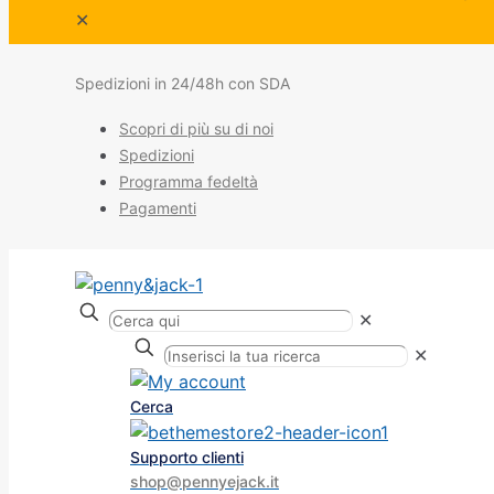
✕
Spedizioni in 24/48h con SDA
Scopri di più su di noi
Spedizioni
Programma fedeltà
Pagamenti
✕
✕
Cerca
Supporto clienti
shop@pennyejack.it