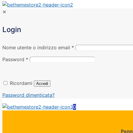
✕
Login
Nome utente o indirizzo email
*
Password
*
Ricordami
Accedi
Password dimenticata?
0
Penn