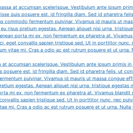
massa at accumsan scelerisque. Vestibulum ante ipsum primis
sse quis posuere est, id fringilla diam. Sed id pharetra feli
ras commodo fermentum pulvinar. Vivamus id mauris ut massa
eu risus pretium egestas. Aenean aliquet nisi urna, tristique
 Aenean porta mi ex, non fermentum ex pharetra at. Vivamus 
ci, eget convallis sapien tristique sed. Ut in porttitor nunc, 
tum vitae mi. Cras a odio ac est rutrum posuere et ut urna. Nu
a at accumsan scelerisque. Vestibulum ante ipsum primis in f
 posuere est, id fringilla diam. Sed id pharetra felis, ut co
rmentum pulvinar. Vivamus id mauris ut massa congue effici
retium egestas. Aenean aliquet nisi urna, tristique egestas nis
rta mi ex, non fermentum ex pharetra at. Vivamus blandit so
onvallis sapien tristique sed. Ut in porttitor nunc, nec pulvin
tae mi. Cras a odio ac est rutrum posuere et ut urna. Nulla v