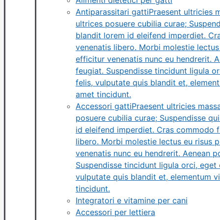
Alimenti dietetici per gatti
Antiparassitari gatti
Praesent ultricies 
ultrices posuere cubilia curae; Suspendi
blandit lorem id eleifend imperdiet. C
venenatis libero. Morbi molestie lectus 
efficitur venenatis nunc eu hendrerit.
feugiat. Suspendisse tincidunt ligula or
felis, vulputate quis blandit et, elemen
amet tincidunt.
Accessori gatti
Praesent ultricies mass
posuere cubilia curae; Suspendisse quis
id eleifend imperdiet. Cras commodo fe
libero. Morbi molestie lectus eu risus p
venenatis nunc eu hendrerit. Aenean po
Suspendisse tincidunt ligula orci, eget c
vulputate quis blandit et, elementum vi
tincidunt.
Integratori e vitamine per cani
Accessori per lettiera