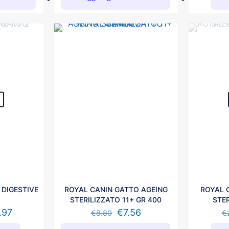
 DIGESTIVE
ROYAL CANIN GATTO AGEING
ROYAL 
2
STERILIZZATO 11+ GR 400
STER
.97
€
7.56
€
8.89
€