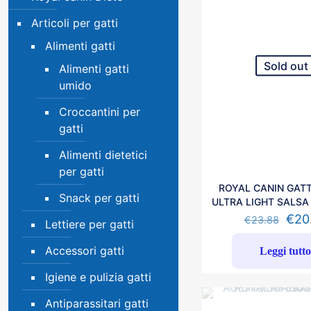
Articoli per gatti
Alimenti gatti
Sold out
Alimenti gatti
umido
Croccantini per
gatti
Alimenti dietetici
per gatti
ROYAL CANIN GAT
Snack per gatti
ULTRA LIGHT SALSA 
€
20
€
23.88
Lettiere per gatti
Accessori gatti
Leggi tutt
Igiene e pulizia gatti
Antiparassitari gatti