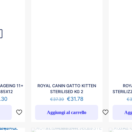
AGEING 11+
ROYAL CANIN GATTO KITTEN
ROY
 85X12
STERILISED KG 2
STERILIZ
.30
€
31.78
€
37.39
€
3
o
Aggiungi al carrello
Agg