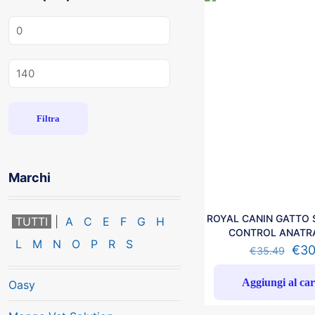
Prezzo
Min
Prezzo
Max
Filtra
Marchi
ROYAL CANIN GATTO 
TUTTI
A
C
E
F
G
H
CONTROL ANATRA
L
M
N
O
P
R
S
€
30
€
35.49
Aggiungi al car
Oasy