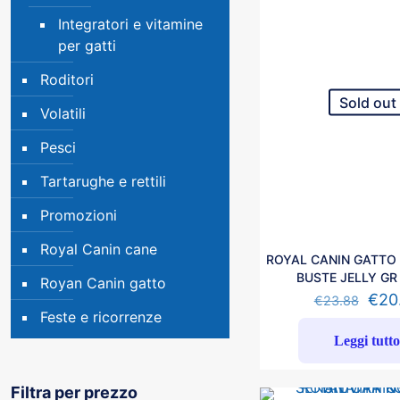
Integratori e vitamine
per gatti
Roditori
Sold out
Volatili
Pesci
Tartarughe e rettili
Promozioni
Royal Canin cane
ROYAL CANIN GATTO 
BUSTE JELLY GR
Royan Canin gatto
€
20
€
23.88
Feste e ricorrenze
Leggi tutt
Filtra per prezzo