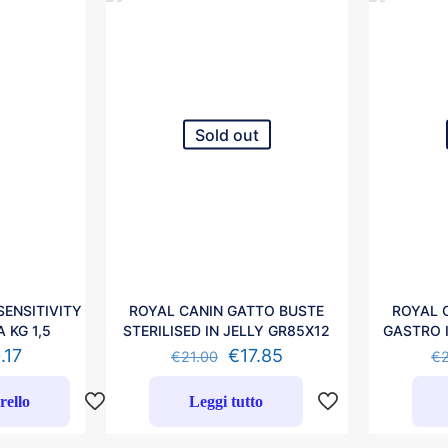
Sold out
SENSITIVITY
ROYAL CANIN GATTO BUSTE
ROYAL 
 KG 1,5
STERILISED IN JELLY GR85X12
GASTRO 
.17
€
17.85
€
21.00
€
rello
Leggi tutto