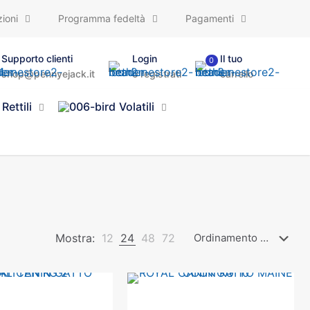
ioni
Programma fedeltà
Pagamenti
Supporto clienti
Login
Il tuo
0
shop@pennyejack.it
o registrati
carrello
Rettili
Volatili
Mostra:
12
24
48
72