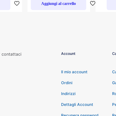
o
Aggiungi al carrello
Account
Ca
 contattaci
Il mio account
C
Ordini
G
Indirizzi
Ro
Dettagli Account
P
Recupera password
Re