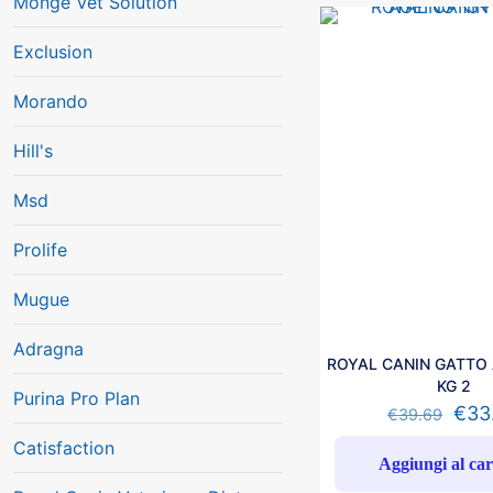
Monge Vet Solution
Exclusion
Morando
Hill's
Msd
Prolife
Mugue
Adragna
ROYAL CANIN GATTO 
KG 2
Purina Pro Plan
€
33
€
39.69
Catisfaction
Aggiungi al car