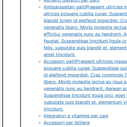
Alimenti dietetici per gatti
Antiparassitari gatti
Praesent ultricies 
ultrices posuere cubilia curae; Suspendi
blandit lorem id eleifend imperdiet. C
venenatis libero. Morbi molestie lectus 
efficitur venenatis nunc eu hendrerit.
feugiat. Suspendisse tincidunt ligula or
felis, vulputate quis blandit et, elemen
amet tincidunt.
Accessori gatti
Praesent ultricies mass
posuere cubilia curae; Suspendisse quis
id eleifend imperdiet. Cras commodo fe
libero. Morbi molestie lectus eu risus p
venenatis nunc eu hendrerit. Aenean po
Suspendisse tincidunt ligula orci, eget c
vulputate quis blandit et, elementum vi
tincidunt.
Integratori e vitamine per cani
Accessori per lettiera