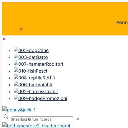
Penn
✕
✕
Cane
Gatto
Roditori
Pesci
Rettili
Volatili
Cavalli
Promozioni
✕