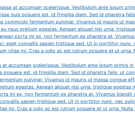
massa at accumsan scelerisque. Vestibulum ante ipsum primis
sse quis posuere est, id fringilla diam. Sed id pharetra feli
ras commodo fermentum pulvinar. Vivamus id mauris ut massa
eu risus pretium egestas. Aenean aliquet nisi urna, tristique
 Aenean porta mi ex, non fermentum ex pharetra at. Vivamus 
ci, eget convallis sapien tristique sed. Ut in porttitor nunc, 
tum vitae mi. Cras a odio ac est rutrum posuere et ut urna. Nu
a at accumsan scelerisque. Vestibulum ante ipsum primis in f
 posuere est, id fringilla diam. Sed id pharetra felis, ut co
rmentum pulvinar. Vivamus id mauris ut massa congue effici
retium egestas. Aenean aliquet nisi urna, tristique egestas nis
rta mi ex, non fermentum ex pharetra at. Vivamus blandit so
onvallis sapien tristique sed. Ut in porttitor nunc, nec pulvin
tae mi. Cras a odio ac est rutrum posuere et ut urna. Nulla v