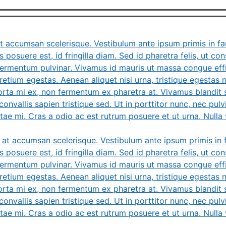
t accumsan scelerisque. Vestibulum ante ipsum primis in fau
 posuere est, id fringilla diam. Sed id pharetra felis, ut co
rmentum pulvinar. Vivamus id mauris ut massa congue effici
retium egestas. Aenean aliquet nisi urna, tristique egestas nis
rta mi ex, non fermentum ex pharetra at. Vivamus blandit so
onvallis sapien tristique sed. Ut in porttitor nunc, nec pulvin
tae mi. Cras a odio ac est rutrum posuere et ut urna. Nulla v
 at accumsan scelerisque. Vestibulum ante ipsum primis in fa
 posuere est, id fringilla diam. Sed id pharetra felis, ut co
rmentum pulvinar. Vivamus id mauris ut massa congue effici
retium egestas. Aenean aliquet nisi urna, tristique egestas nis
rta mi ex, non fermentum ex pharetra at. Vivamus blandit so
onvallis sapien tristique sed. Ut in porttitor nunc, nec pulvin
tae mi. Cras a odio ac est rutrum posuere et ut urna. Nulla v