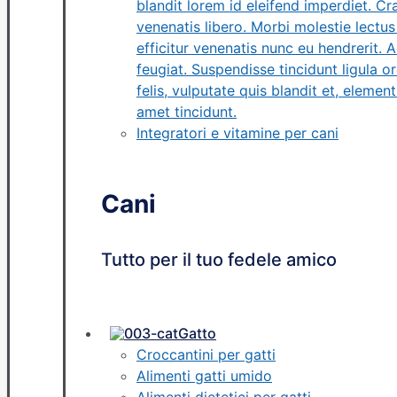
blandit lorem id eleifend imperdiet. C
venenatis libero. Morbi molestie lectus 
efficitur venenatis nunc eu hendrerit.
feugiat. Suspendisse tincidunt ligula or
felis, vulputate quis blandit et, elemen
amet tincidunt.
Integratori e vitamine per cani
Cani
Tutto per il tuo fedele amico
Gatto
Croccantini per gatti
Alimenti gatti umido