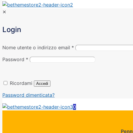
✕
Login
Nome utente o indirizzo email
*
Password
*
Ricordami
Accedi
Password dimenticata?
0
Penn