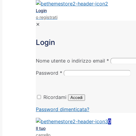
Login
o registrati
✕
Login
Nome utente o indirizzo email
*
Password
*
Ricordami
Accedi
Password dimenticata?
0
Il tuo
carrello