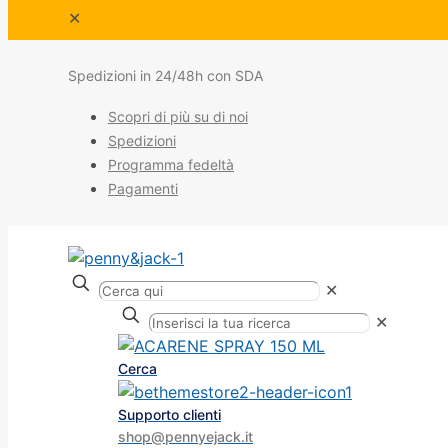
✕
Spedizioni in 24/48h con SDA
Scopri di più su di noi
Spedizioni
Programma fedeltà
Pagamenti
✕
✕
Cerca
Supporto clienti
shop@pennyejack.it