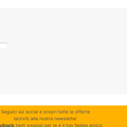
Seguici sui social e scopri tutte le offerte
Iscriviti alla nostra newsletter
y&jack
tanti omaggi per te e il tuo fedele amico