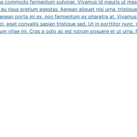
ras commodo fermentum pulvinar. Vivamus id mauris ut massa
eu risus pretium egestas. Aenean aliquet nisi urna, tristique
 Aenean porta mi ex, non fermentum ex pharetra at. Vivamus 
ci, eget convallis sapien tristique sed. Ut in porttitor nunc, 
tum vitae mi. Cras a odio ac est rutrum posuere et ut urna. Nu