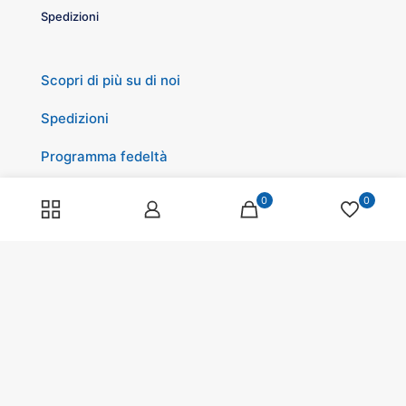
Spedizioni
Scopri di più su di noi
Spedizioni
Programma fedeltà
Pagamenti
0
0
© 2025 Tagliavini all for Pets s.r.l. | All Rights Reserved |
Sede Legale: Via Verdi, 34/36 - 42043 Gattatico (RE) |
P.IVA 02024700359 | REA : RE-0244912 | Capitale Sociale
I.V. 10.000 Euro |
Termini e Condizioni
|
Privacy Policy
|
Cookie Policy
Made whit love by
Carlotta Guatteri