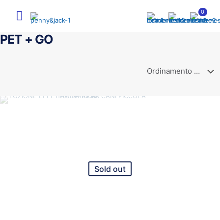
0
PET + GO
Sold out