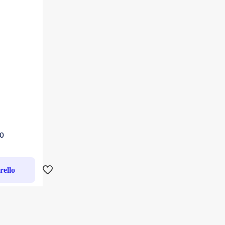
0
rello