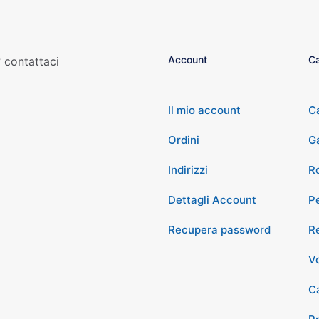
Account
Ca
 contattaci
Il mio account
C
Ordini
G
Indirizzi
Ro
Dettagli Account
P
Recupera password
Re
Vo
Ca