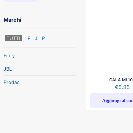
Marchi
TUTTI
F
J
P
Fiory
JBL
GALA ML10
Prodac
€
5.85
Aggiungi al car