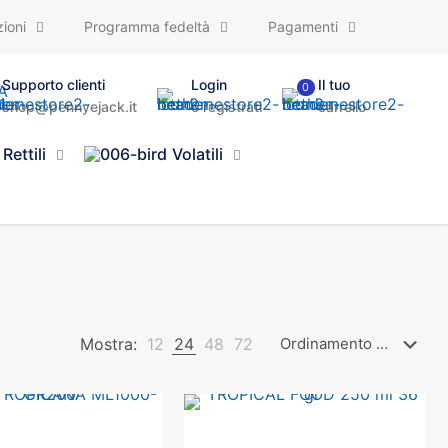
ioni
Programma fedeltà
Pagamenti
Supporto clienti
Login
Il tuo
0
shop@pennyejack.it
o registrati
carrello
Rettili
Volatili
Mostra:
12
24
48
72