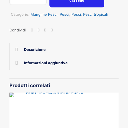
carrello
5
TABLETS
21
Categorie:
Mangime Pesci
,
Pesci
,
Pesci
,
Pesci tropicali
gr
quantità
Condividi
Descrizione
Informazioni aggiuntive
Prodotti correlati