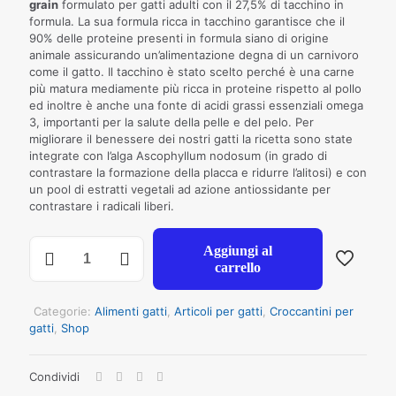
grain
formulato per gatti adulti con il 27,5% di tacchino in
formula. La sua formula ricca in tacchino garantisce che il
90% delle proteine presenti in formula siano di origine
animale assicurando un’alimentazione degna di un carnivoro
come il gatto. Il tacchino è stato scelto perché è una carne
più matura mediamente più ricca in proteine rispetto al pollo
ed inoltre è anche una fonte di acidi grassi essenziali omega
3, importanti per la salute della pelle e del pelo. Per
migliorare il benessere dei nostri gatti la ricetta sono state
integrate con l’alga Ascophyllum nodosum (in grado di
contrastare la formazione della placca e ridurre l’alitosi) e con
un pool di estratti vegetali ad azione antiossidante per
contrastare i radicali liberi.
NECON
Aggiungi al
NAURAL
carrello
WELLNESS
GATTO
ADULT
Categorie:
Alimenti gatti
,
Articoli per gatti
,
Croccantini per
TACCHINO
gatti
,
Shop
E
RISO
Condividi
KG
1,5