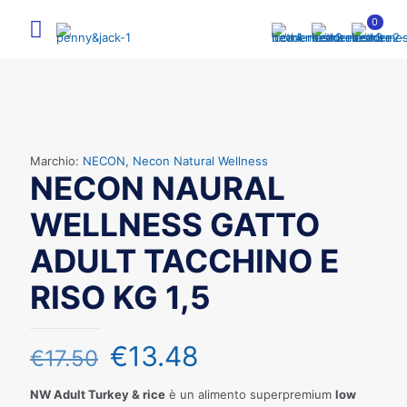
0
Marchio:
NECON
,
Necon Natural Wellness
NECON NAURAL
WELLNESS GATTO
ADULT TACCHINO E
RISO KG 1,5
€
13.48
€
17.50
NW Adult Turkey & rice
è un alimento superpremium
low