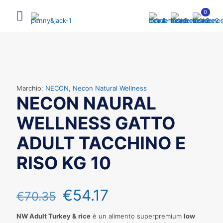
0
Marchio:
NECON
,
Necon Natural Wellness
NECON NAURAL
WELLNESS GATTO
ADULT TACCHINO E
RISO KG 10
€
54.17
€
70.35
NW Adult Turkey & rice
è un alimento superpremium
low