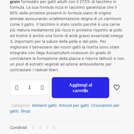
grain
formulato per gatti adulti con il 27,5% di tacchino in
formula. La sua formula ricca in tacchino garantisce che il
90% delle proteine presenti in formula siano di origine
animale assicurando un’alimentazione degna di un carnivoro
come il gatto. Il tacchino è stato scelto perché è una carne
più matura mediamente più ricca in proteine rispetto al pollo
ed inoltre è anche una fonte di acidi grassi essenziali omega
3, importanti per la salute della pelle e del pelo. Per
migliorare il benessere dei nostri gatti la ricetta sono state
integrate con l’alga Ascophyllum nodosum (in grado di
contrastare la formazione della placca e ridurre l’alitosi) e con
un pool di estratti vegetali ad azione antiossidante per
contrastare i radicali liberi.
NECON
Aggiungi al
NAURAL
carrello
WELLNESS
GATTO
ADULT
Categorie:
Alimenti gatti
,
Articoli per gatti
,
Croccantini per
TACCHINO
gatti
,
Shop
E
RISO
Condividi
KG
10