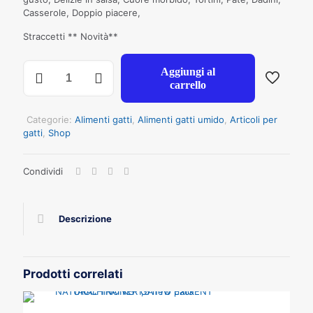
€17.52.
€15.28.
Casserole, Doppio piacere,
Straccetti ** Novità**
GOURMET
Aggiungi al
GOLD
carrello
DELIZIE
IN
SALSA
Categorie:
Alimenti gatti
,
Alimenti gatti umido
,
Articoli per
TONNO
gatti
,
Shop
GR
85X24
Condividi
quantità
Descrizione
Prodotti correlati