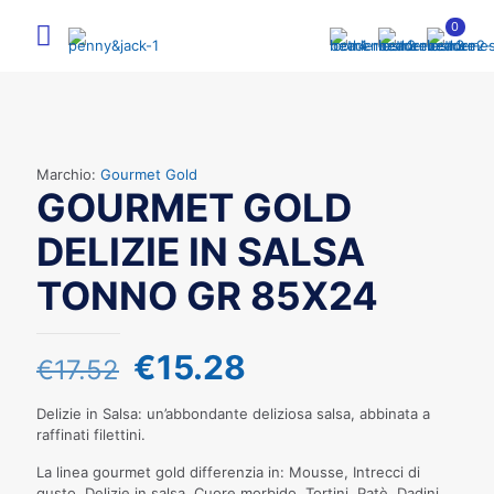
0
Marchio:
Gourmet Gold
GOURMET GOLD
DELIZIE IN SALSA
TONNO GR 85X24
Il
Il
€
15.28
€
17.52
prezzo
prezzo
Delizie in Salsa: un’abbondante deliziosa salsa, abbinata a
originale
attuale
raffinati filettini.
era:
è:
La linea gourmet gold differenzia in: Mousse, Intrecci di
gusto, Delizie in salsa, Cuore morbido, Tortini, Patè, Dadini,