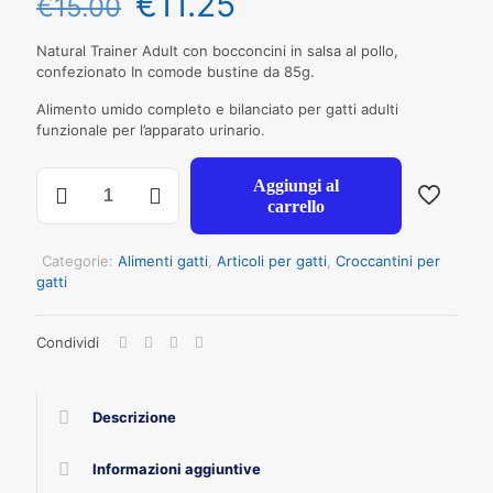
€
11.25
€
15.00
Natural Trainer Adult con bocconcini in salsa al pollo,
confezionato In comode bustine da 85g.
Alimento umido completo e bilanciato per gatti adulti
funzionale per l’apparato urinario.
NATURAL
Aggiungi al
TRAINER
carrello
GATTO
ADULT
POLLO
Categorie:
Alimenti gatti
,
Articoli per gatti
,
Croccantini per
85
gatti
GR
X
Condividi
12
quantità
Descrizione
Informazioni aggiuntive