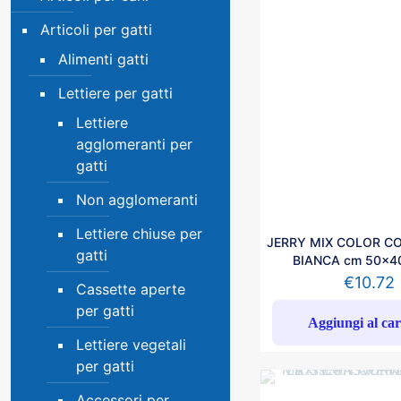
Articoli per gatti
Alimenti gatti
Lettiere per gatti
Lettiere
agglomeranti per
gatti
Non agglomeranti
Lettiere chiuse per
JERRY MIX COLOR C
gatti
BIANCA cm 50x4
€
10.72
Cassette aperte
per gatti
Aggiungi al car
Lettiere vegetali
per gatti
Accessori per