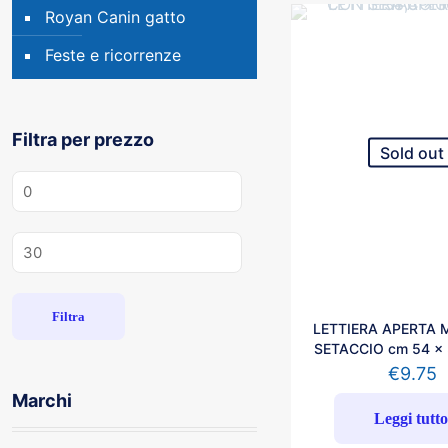
Royan Canin gatto
Feste e ricorrenze
Filtra per prezzo
Sold out
Prezzo
Min
Prezzo
Max
Filtra
LETTIERA APERTA 
SETACCIO cm 54 x 
€
9.75
Marchi
Leggi tutt