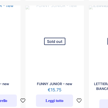
Sold out
– new
FUNNY JUNIOR – new
LETTIE
BIANCA
€
15.75
rello
Leggi tutto