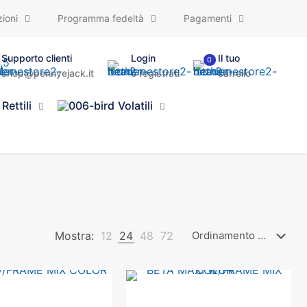
ioni
Programma fedeltà
Pagamenti
Supporto clienti
Login
Il tuo
0
shop@pennyejack.it
o registrati
carrello
Rettili
Volatili
Mostra:
12
24
48
72