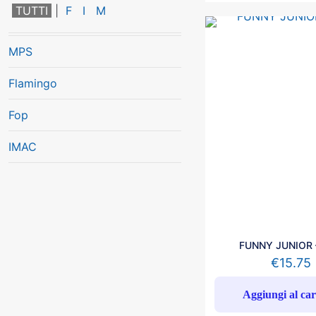
TUTTI
F
I
M
MPS
Flamingo
Fop
IMAC
FUNNY JUNIOR 
€
15.75
Aggiungi al car