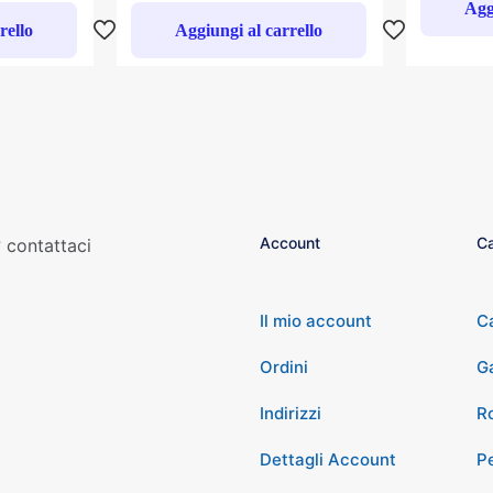
Agg
rello
Aggiungi al carrello
Account
Ca
 contattaci
Il mio account
C
Ordini
G
Indirizzi
Ro
Dettagli Account
P