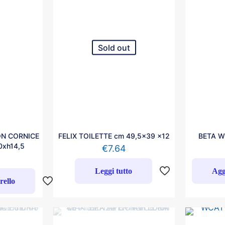
Sold out
ON CORNICE
FELIX TOILETTE cm 49,5×39 x12
BETA W
0xh14,5
€
7.64
Leggi tutto
Agg
rello