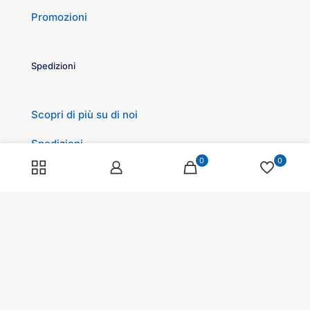
Promozioni
Spedizioni
Scopri di più su di noi
Spedizioni
0
0
Programma fedeltà
Pagamenti
© 2025 Tagliavini all for Pets s.r.l. | All Rights Reserved |
Sede Legale: Via Verdi, 34/36 - 42043 Gattatico (RE) |
P.IVA 02024700359 | REA : RE-0244912 | Capitale Sociale