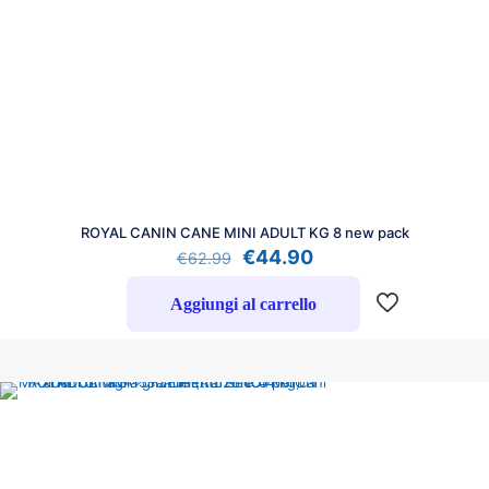
ROYAL CANIN CANE MINI ADULT KG 8 new pack
Il
Il
€
44.90
€
62.99
prezzo
prezzo
originale
attuale
Aggiungi al carrello
era:
è:
€62.99.
€44.90.