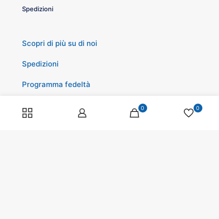
Spedizioni
Scopri di più su di noi
Spedizioni
Programma fedeltà
Pagamenti
0
0
© 2025 Tagliavini all for Pets s.r.l. | All Rights Reserved |
Sede Legale: Via Verdi, 34/36 - 42043 Gattatico (RE) |
P.IVA 02024700359 | REA : RE-0244912 | Capitale Sociale
I.V. 10.000 Euro |
Termini e Condizioni
|
Privacy Policy
|
Cookie Policy
Made whit love by
Carlotta Guatteri