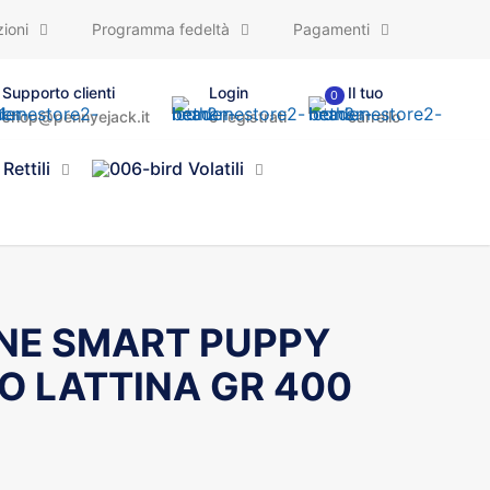
ioni
Programma fedeltà
Pagamenti
Supporto clienti
Login
Il tuo
0
shop@pennyejack.it
o registrati
carrello
Rettili
Volatili
ANE SMART PUPPY
SO LATTINA GR 400