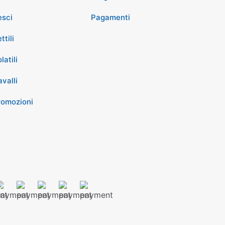
esci
Pagamenti
ttili
latili
valli
romozioni