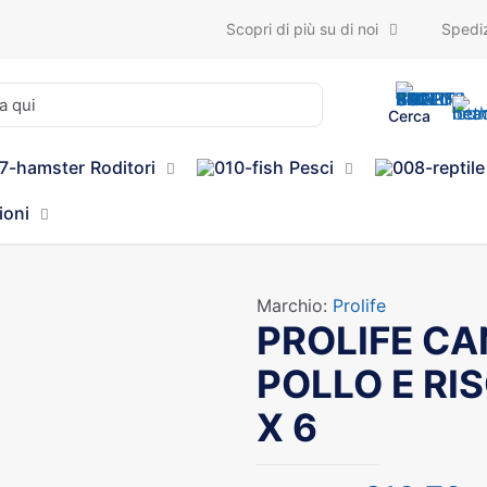
Scopri di più su di noi
Spediz
Cerca
Roditori
Pesci
ioni
Marchio:
Prolife
PROLIFE C
POLLO E RI
X 6