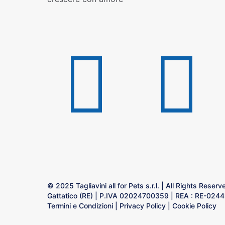
© 2025 Tagliavini all for Pets s.r.l. | All Rights Rese
Gattatico (RE) | P.IVA 02024700359 | REA : RE-024491
Termini e Condizioni
|
Privacy Policy
|
Cookie Policy
Made whit love by
Carlotta Guatteri