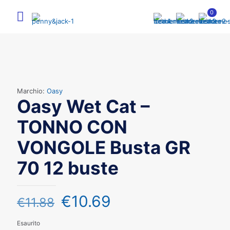
0
Marchio:
Oasy
Oasy Wet Cat –
TONNO CON
VONGOLE Busta GR
70 12 buste
€
10.69
€
11.88
Esaurito