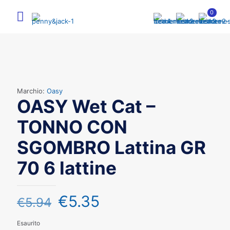
0
Marchio:
Oasy
OASY Wet Cat –
TONNO CON
SGOMBRO Lattina GR
70 6 lattine
€
5.35
€
5.94
Esaurito