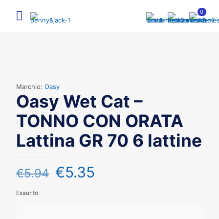
0
Marchio:
Oasy
Oasy Wet Cat –
TONNO CON ORATA
Lattina GR 70 6 lattine
€
5.35
€
5.94
Esaurito