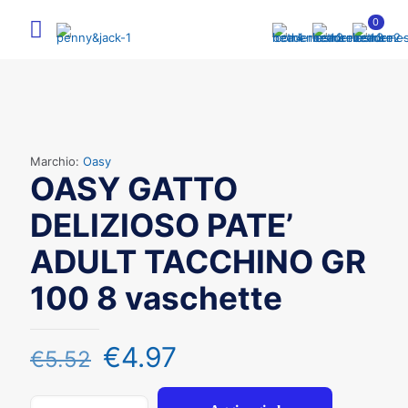
0
Marchio:
Oasy
OASY GATTO
DELIZIOSO PATE’
ADULT TACCHINO GR
100 8 vaschette
€
4.97
€
5.52
OASY