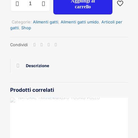
Aggiungi al
GATTO
carrello
DELIZIOSO
PATE'
ADULT
Categorie:
Alimenti gatti
,
Alimenti gatti umido
,
Articoli per
TACCHINO
gatti
,
Shop
GR
100
Condividi
8
vaschette
quantità
Descrizione
Prodotti correlati