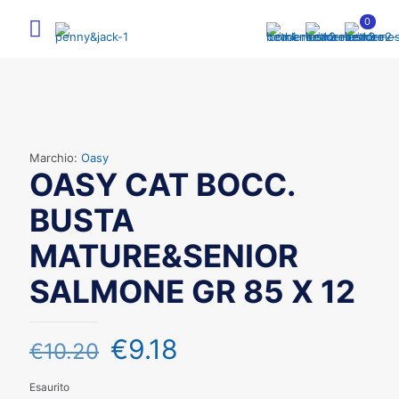
0
Marchio:
Oasy
OASY CAT BOCC.
BUSTA
MATURE&SENIOR
SALMONE GR 85 X 12
€
9.18
€
10.20
Esaurito