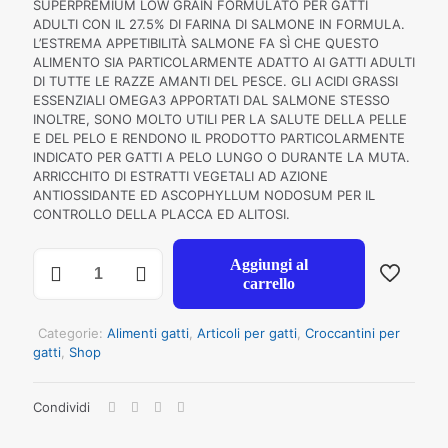
SUPERPREMIUM LOW GRAIN FORMULATO PER GATTI
ADULTI CON IL 27.5% DI FARINA DI SALMONE IN FORMULA.
L’ESTREMA APPETIBILITÀ SALMONE FA SÌ CHE QUESTO
ALIMENTO SIA PARTICOLARMENTE ADATTO AI GATTI ADULTI
DI TUTTE LE RAZZE AMANTI DEL PESCE. GLI ACIDI GRASSI
ESSENZIALI OMEGA3 APPORTATI DAL SALMONE STESSO
INOLTRE, SONO MOLTO UTILI PER LA SALUTE DELLA PELLE
E DEL PELO E RENDONO IL PRODOTTO PARTICOLARMENTE
INDICATO PER GATTI A PELO LUNGO O DURANTE LA MUTA.
ARRICCHITO DI ESTRATTI VEGETALI AD AZIONE
ANTIOSSIDANTE ED ASCOPHYLLUM NODOSUM PER IL
CONTROLLO DELLA PLACCA ED ALITOSI.
NECON
Aggiungi al
NAURAL
carrello
WELLNESS
GATTO
ADULT
Categorie:
Alimenti gatti
,
Articoli per gatti
,
Croccantini per
SALMONE
gatti
,
Shop
E
RISO
Condividi
KG
1,5
quantità