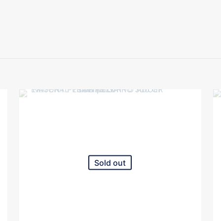
GR
400
quantità
Sold out