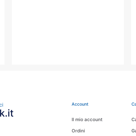
Account
Ca
ci
.it
Il mio account
C
Ordini
G