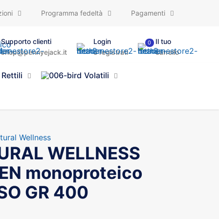
ioni
Programma fedeltà
Pagamenti
Supporto clienti
Login
Il tuo
0
shop@pennyejack.it
o registrati
carrello
Rettili
Volatili
ural Wellness
URAL WELLNESS
EN monoproteico
ISO GR 400