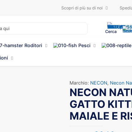
Scopri di più su di noi
Spediz
Cerca
Roditori
Pesci
ioni
Marchio:
NECON
,
Necon Nat
NECON NAT
GATTO KITT
MAIALE E R