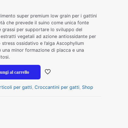
imento super premium low grain per i gattini
 età che prevede il suino come unica fonte
e grassi per supportare lo sviluppo del
 estratti vegetali ad azione antiossidante per
 stress ossidativo e l’alga Ascophyllum
 una minor formazione di placca e una
tosi.
ungi al carrello
rticoli per gatti
,
Croccantini per gatti
,
Shop