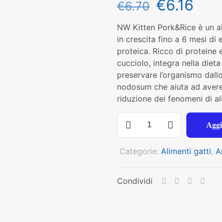
€
6.16
€
6.70
NW Kitten Pork&Rice è un al
in crescita fino a 6 mesi di
proteica. Ricco di proteine 
cucciolo, integra nella dieta
preservare l’organismo dallo
nodosum che aiuta ad avere
riduzione dei fenomeni di ali
NECON
Aggi
NATURAL
WELLNESS
Categorie:
Alimenti gatti
,
A
GATTO
KITTEN
monoproteico
Condividi
MAIALE
E
RISO