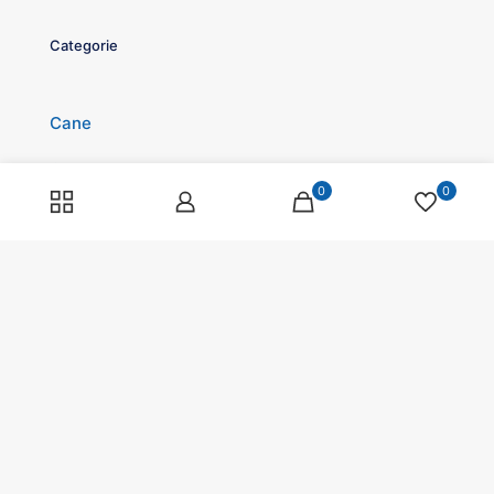
Categorie
Cane
Gatto
0
0
Roditori
Pesci
Rettili
Volatili
Cavalli
Promozioni