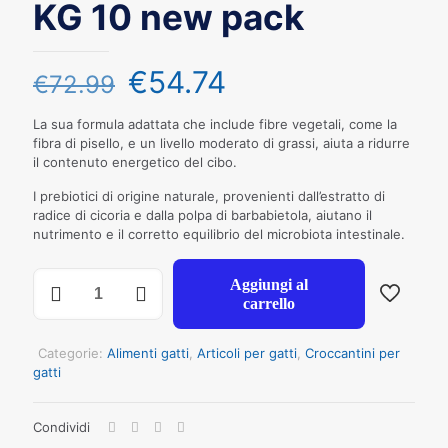
KG 10 new pack
€
54.74
€
72.99
La sua formula adattata che include fibre vegetali, come la
fibra di pisello, e un livello moderato di grassi, aiuta a ridurre
il contenuto energetico del cibo.
I prebiotici di origine naturale, provenienti dall’estratto di
radice di cicoria e dalla polpa di barbabietola, aiutano il
nutrimento e il corretto equilibrio del microbiota intestinale.
NATURAL
Aggiungi al
TRAINER
carrello
GATTO
STERILIZZATO
PROSCIUTTO
Categorie:
Alimenti gatti
,
Articoli per gatti
,
Croccantini per
CRUDO
gatti
KG
10
Condividi
new
pack