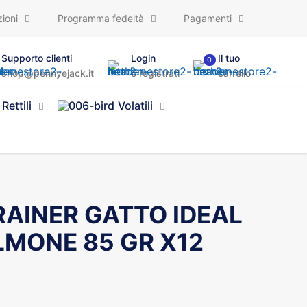
ioni
Programma fedeltà
Pagamenti
Supporto clienti
Login
Il tuo
0
shop@pennyejack.it
o registrati
carrello
Rettili
Volatili
AINER GATTO IDEAL
LMONE 85 GR X12