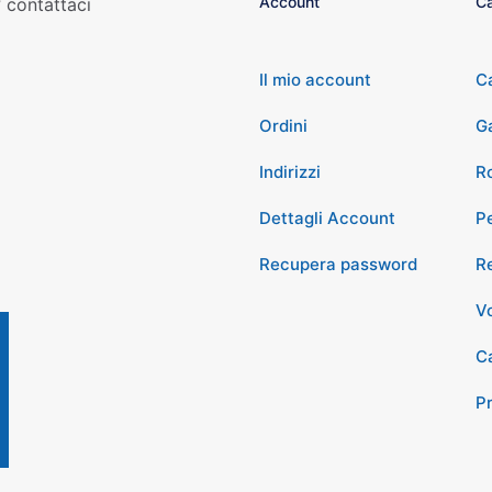
Account
Ca
 contattaci
Il mio account
C
Ordini
G
Indirizzi
Ro
Dettagli Account
P
Recupera password
Re
Vo
Ca
P