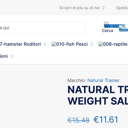
Scopri di più su di noi
Spediz
Cerca
Roditori
Pesci
ioni
Marchio:
Natural Trainer
NATURAL TR
WEIGHT SA
€
11.61
€
15.48