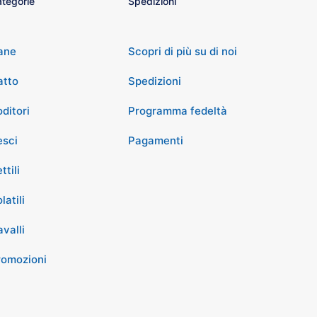
tegorie
Spedizioni
ane
Scopri di più su di noi
atto
Spedizioni
ditori
Programma fedeltà
esci
Pagamenti
ttili
latili
valli
romozioni