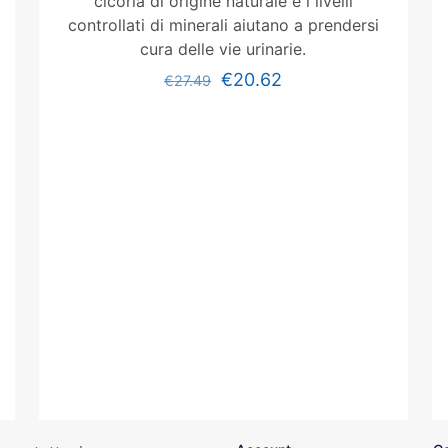
cicoria di origine naturale e i livelli
controllati di minerali aiutano a prendersi
cura delle vie urinarie.
€
20.62
€
27.49