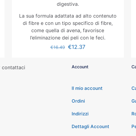
digestiva.
La sua formula adattata ad alto contenuto
di fibre e con un tipo specifico di fibre,
come quella di avena, favorisce
l’eliminazione dei peli con le feci.
€
12.37
€
16.49
Account
Ca
 contattaci
Il mio account
C
Ordini
G
Indirizzi
Ro
Dettagli Account
P