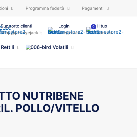
ioni
Programma fedeltà
Pagamenti
Supporto clienti
Login
Il tuo
0
shop@pennyejack.it
o registrati
carrello
Rettili
Volatili
TTO NUTRIBENE
IL. POLLO/VITELLO