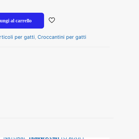
ungi al carrello
rticoli per gatti
,
Croccantini per gatti