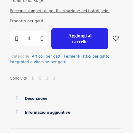
1 tubetto da 50 gr.
Bocconcini appetibili per l’eliminazione dei boli di pelo.
Prodotto per gatti.
BOLO
Aggiungi al
VIA
carrello
PASTA
50
GR
Categorie:
Articoli per gatti
,
Fermenti lattici per gatto
,
NUOVA
Integratori e vitamine per gatti
FORMULA
quantità
Condividi
Descrizione
Informazioni aggiuntive