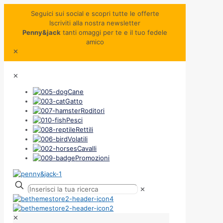
Seguici sui social e scopri tutte le offerte
Iscriviti alla nostra newsletter
Penny&jack
tanti omaggi per te e il tuo fedele
amico
✕
✕
Cane
Gatto
Roditori
Pesci
Rettili
Volatili
Cavalli
Promozioni
✕
✕