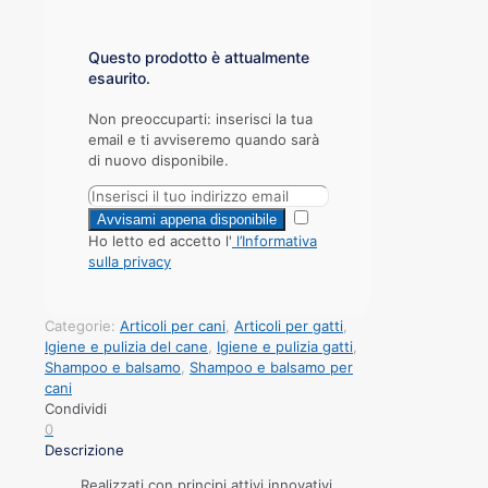
Questo prodotto è attualmente
esaurito.
Non preoccuparti: inserisci la tua
email e ti avviseremo quando sarà
di nuovo disponibile.
Ho letto ed accetto l'
l’Informativa
sulla privacy
Categorie:
Articoli per cani
,
Articoli per gatti
,
Igiene e pulizia del cane
,
Igiene e pulizia gatti
,
Shampoo e balsamo
,
Shampoo e balsamo per
cani
Condividi
0
Descrizione
Realizzati con principi attivi innovativi