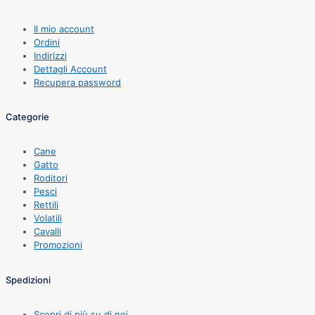
Il mio account
Ordini
Indirizzi
Dettagli Account
Recupera password
Categorie
Cane
Gatto
Roditori
Pesci
Rettili
Volatili
Cavalli
Promozioni
Spedizioni
Scopri di più su di noi