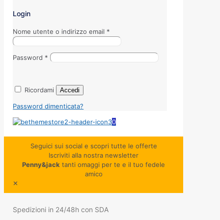
Login
Nome utente o indirizzo email
*
Password
*
Ricordami
Accedi
Password dimenticata?
0
Seguici sui social e scopri tutte le offerte
Iscriviti alla nostra newsletter
Penny&jack
tanti omaggi per te e il tuo fedele
amico
✕
Spedizioni in 24/48h con SDA