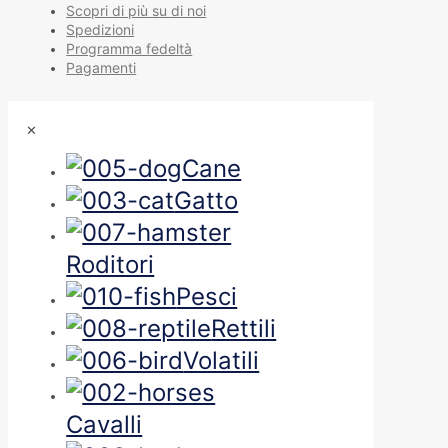
Scopri di più su di noi
Spedizioni
Programma fedeltà
Pagamenti
✕
Cane
Gatto
Roditori
Pesci
Rettili
Volatili
Cavalli