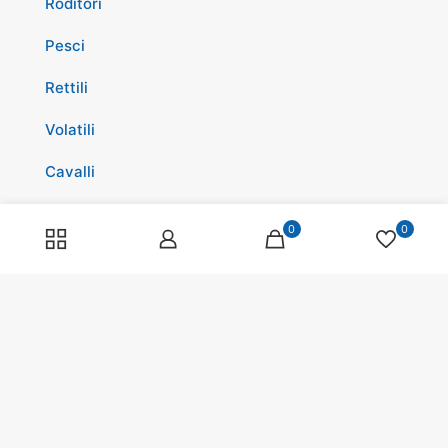
Roditori
Pesci
Rettili
Volatili
Cavalli
Promozioni
0
0
Spedizioni
Scopri di più su di noi
Spedizioni
Programma fedeltà