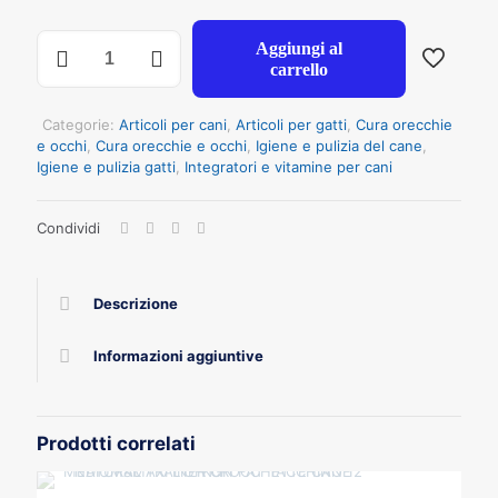
TEWUA
Aggiungi al
LOZIONE
carrello
DETERGENTE
ORECCHIE
100ML
Categorie:
Articoli per cani
,
Articoli per gatti
,
Cura orecchie
quantità
e occhi
,
Cura orecchie e occhi
,
Igiene e pulizia del cane
,
Igiene e pulizia gatti
,
Integratori e vitamine per cani
Condividi
Descrizione
Informazioni aggiuntive
Prodotti correlati