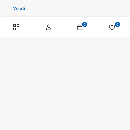
Volatili
Cavalli
0
0
Promozioni
Spedizioni
Scopri di più su di noi
Spedizioni
Programma fedeltà
Pagamenti