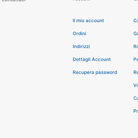
Il mio account
C
Ordini
G
Indirizzi
Ro
Dettagli Account
P
Recupera password
Re
Vo
Ca
P