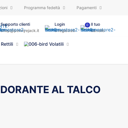
ioni
Programma fedeltà
Pagamenti
Supporto clienti
Login
Il tuo
0
shop@pennyejack.it
o registrati
carrello
Rettili
Volatili
DORANTE AL TALCO