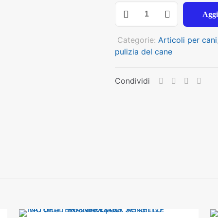
TEWUA
Aggi
DEODORANTE
AL
Categorie:
Articoli per cani
TALCO
pulizia del cane
ARS
600ML
quantità
Condividi