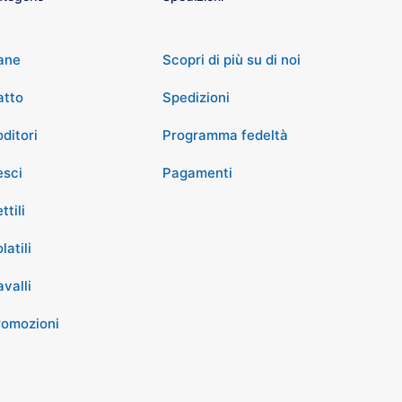
ane
Scopri di più su di noi
atto
Spedizioni
ditori
Programma fedeltà
esci
Pagamenti
ttili
latili
valli
romozioni