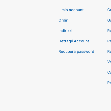
Il mio account
C
Ordini
G
Indirizzi
Ro
Dettagli Account
P
Recupera password
Re
Vo
Ca
P