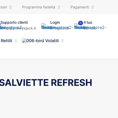
ioni
Programma fedeltà
Pagamenti
Supporto clienti
Login
Il tuo
0
shop@pennyejack.it
o registrati
carrello
Rettili
Volatili
SALVIETTE REFRESH