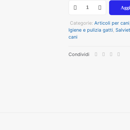
INODORINA
Aggi
SALVIETTE
REFRESH
Categorie:
Articoli per cani
ALOE
Igiene e pulizia gatti
,
Salvie
40
cani
PZ
quantità
Condividi