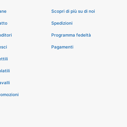
ane
Scopri di più su di noi
atto
Spedizioni
ditori
Programma fedeltà
esci
Pagamenti
ttili
latili
valli
romozioni