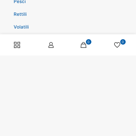
Pesci
Rettili
Volatili
Cavalli
0
0
Promozioni
Spedizioni
Scopri di più su di noi
Spedizioni
Programma fedeltà
Pagamenti