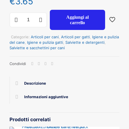
€
3.65
INODORINA
Aggiungi al
SALVIETTE
carrello
EXTRA
FIORI
TIARE'
Categorie:
Articoli per cani
,
Articoli per gatti
,
Igiene e pulizia
40
del cane
,
Igiene e pulizia gatti
,
Salviette e detergenti
,
PZ
Salviette e sacchettini per cani
quantità
Condividi
Descrizione
Informazioni aggiuntive
Prodotti correlati