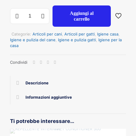
REPELLENTE
Aggiungi al
ESTERNI
carrello
PET
CONDITIONER
500ML
Categorie:
Articoli per cani
,
Articoli per gatti
,
Igiene casa
,
quantità
Igiene e pulizia del cane
,
Igiene e pulizia gatti
,
Igiene per la
casa
Condividi
Descrizione
Informazioni aggiuntive
Ti potrebbe interessare…