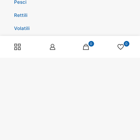
Pesci
Rettili
Volatili
Cavalli
0
0
Promozioni
Spedizioni
Scopri di più su di noi
Spedizioni
Programma fedeltà
Pagamenti