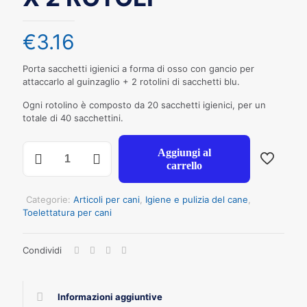
€
3.16
Porta sacchetti igienici a forma di osso con gancio per
attaccarlo al guinzaglio + 2 rotolini di sacchetti blu.
Ogni rotolino è composto da 20 sacchetti igienici, per un
totale di 40 sacchettini.
PORTA
Aggiungi al
SACCHETTI
carrello
FORMA
OSSO
+
Categorie:
Articoli per cani
,
Igiene e pulizia del cane
,
20
Toelettatura per cani
PZ
X
Condividi
2
ROTOLI
quantità
Informazioni aggiuntive