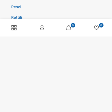
Pesci
Rettili
0
0
Volatili
Cavalli
Promozioni
Spedizioni
Scopri di più su di noi
Spedizioni
Programma fedeltà