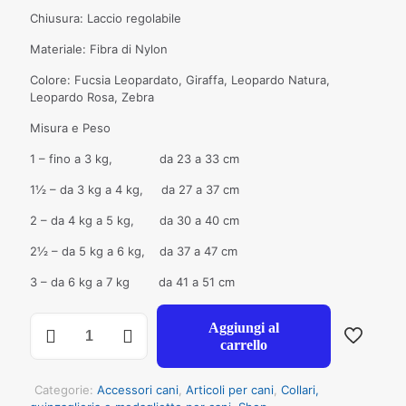
Chiusura: Laccio regolabile
Materiale: Fibra di Nylon
Colore: Fucsia Leopardato, Giraffa, Leopardo Natura,
Leopardo Rosa, Zebra
Misura e Peso
1 – fino a 3 kg, da 23 a 33 cm
1½ – da 3 kg a 4 kg, da 27 a 37 cm
2 – da 4 kg a 5 kg, da 30 a 40 cm
2½ – da 5 kg a 6 kg, da 37 a 47 cm
3 – da 6 kg a 7 kg da 41 a 51 cm
Pett.
Aggiungi al
con
carrello
pelliccia
chiusura
con
Categorie:
Accessori cani
,
Articoli per cani
,
Collari,