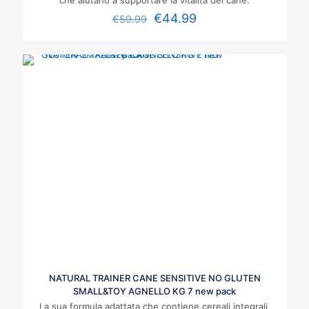
che aiutano a supportare la vitalità del cane.
€
44.99
€
59.99
NATURAL TRAINER CANE SENSITIVE NO GLUTEN
SMALL&TOY AGNELLO KG 7 new pack
La sua formula adattata che contiene cereali integrali,