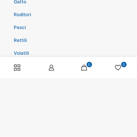
Gatto
Roditori
Pesci
Rettili
Volatili
0
0
Cavalli
Promozioni
Spedizioni
Scopri di più su di noi
Spedizioni