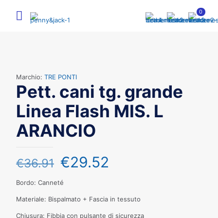
0
Marchio:
TRE PONTI
Pett. cani tg. grande
Linea Flash MIS. L
ARANCIO
€
29.52
€
36.91
Bordo: Canneté
Materiale: Bispalmato + Fascia in tessuto
Chiusura: Fibbia con pulsante di sicurezza