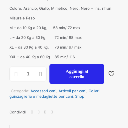
Colore: Arancio, Giallo, Mimetico, Nero, Nero + ins. rifran.
Misura e Peso
M – da 10 Kg a 20 Kg, 58 min/ 72 max
L – da 20 Kg a 30 Kg, 72 min/ 88 max
XL – da 30 Kg a 40 Kg, 76 min/ 97 max
XXL – da 40 Kg a 60 Kg 85 min/ 116
Pett.
Aggiungi al
cani
carrello
tg.
grande
Linea
Categorie:
Accessori cani
,
Articoli per cani
,
Collari,
Flash
guinzaglieria e medagliette per cani
,
Shop
MIS.
L
Condividi
ARANCIO
quantità