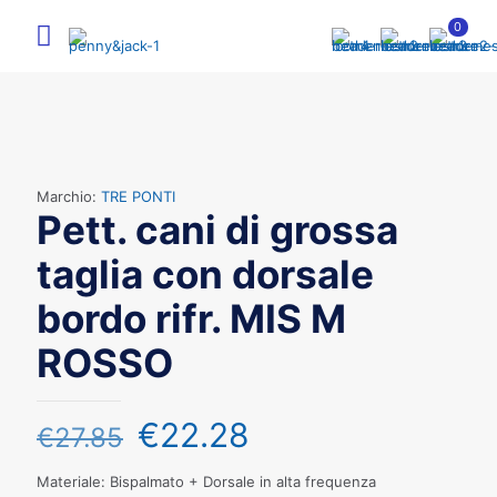
0
Marchio:
TRE PONTI
Pett. cani di grossa
taglia con dorsale
bordo rifr. MIS M
ROSSO
€
22.28
€
27.85
Materiale: Bispalmato + Dorsale in alta frequenza