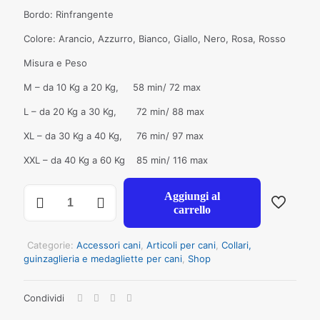
Bordo: Rinfrangente
Colore: Arancio, Azzurro, Bianco, Giallo, Nero, Rosa, Rosso
Misura e Peso
M – da 10 Kg a 20 Kg, 58 min/ 72 max
L – da 20 Kg a 30 Kg, 72 min/ 88 max
XL – da 30 Kg a 40 Kg, 76 min/ 97 max
XXL – da 40 Kg a 60 Kg 85 min/ 116 max
Pett.
Aggiungi al
cani
carrello
di
grossa
taglia
Categorie:
Accessori cani
,
Articoli per cani
,
Collari,
con
guinzaglieria e medagliette per cani
,
Shop
dorsale
bordo
Condividi
rifr.
MIS