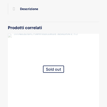
M
ROSSO
Descrizione
quantità
Prodotti correlati
Sold out