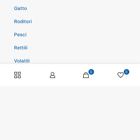
Gatto
Roditori
Pesci
Rettili
Volatili
0
0
Cavalli
Promozioni
Spedizioni
Scopri di più su di noi