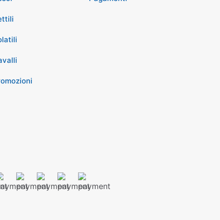
ttili
latili
valli
romozioni