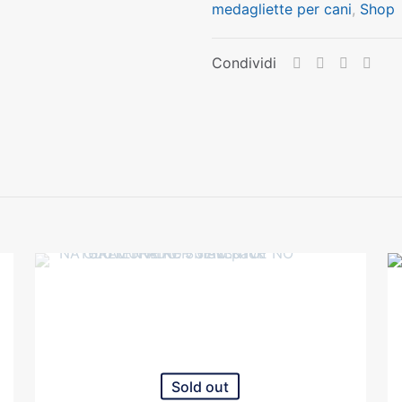
medagliette per cani
,
Shop
taglia
con
dorsale
Condividi
bordo
cannete
AMERICA
MIS
XXL
quantità
Sold out