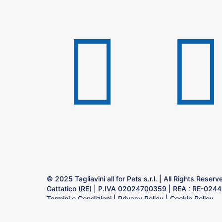
© 2025 Tagliavini all for Pets s.r.l. | All Rights Rese
Gattatico (RE) | P.IVA 02024700359 | REA : RE-024491
Termini e Condizioni
|
Privacy Policy
|
Cookie Policy
Made whit love by
Carlotta Guatteri