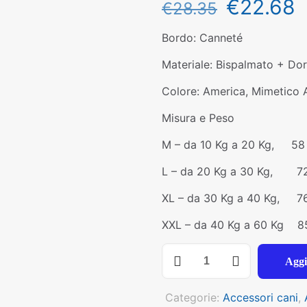
€
22.68
€
28.35
Bordo: Canneté
Materiale: Bispalmato + Dor
Colore: America, Mimetico 
Misura e Peso
M – da 10 Kg a 20 Kg, 58
L – da 20 Kg a 30 Kg, 72
XL – da 30 Kg a 40 Kg, 7
XXL – da 40 Kg a 60 Kg 85
Pett.
Aggi
cani
di
Categorie:
Accessori cani
,
grossa