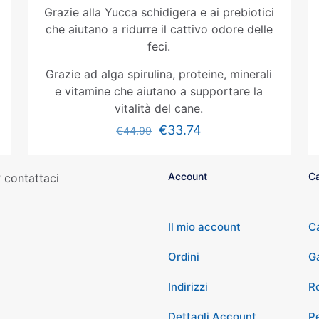
Grazie alla Yucca schidigera e ai prebiotici
che aiutano a ridurre il cattivo odore delle
feci.
Grazie ad alga spirulina, proteine, minerali
e vitamine che aiutano a supportare la
vitalità del cane.
€
33.74
€
44.99
Account
Ca
 contattaci
Il mio account
C
Ordini
G
Indirizzi
Ro
Dettagli Account
P