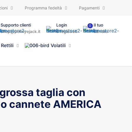
ioni
Programma fedeltà
Pagamenti
Supporto clienti
Login
Il tuo
0
shop@pennyejack.it
o registrati
carrello
Rettili
Volatili
 grossa taglia con
do cannete AMERICA