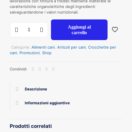
lavorazione con finitura a freddo mantiene inalterate le
caratteristiche organolettiche degli ingredienti
salvaguardandone i valori nutrizionali.
NECON
Aggiungi al
NO
carrello
GLUTEN
CANE
TACCHINO
Categorie:
Alimenti cani
,
Articoli per cani
,
Crocchette per
E
cani
,
Promozioni
,
Shop
RISO
12
Condividi
KG
quantità
Descrizione
Informazioni aggiuntive
Prodotti correlati