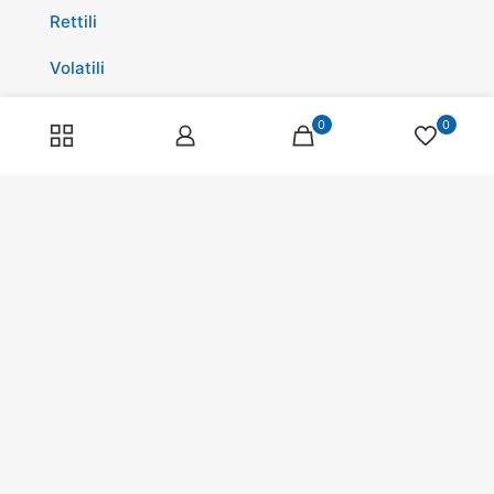
Rettili
Volatili
Cavalli
0
0
Promozioni
Spedizioni
Scopri di più su di noi
Spedizioni
Programma fedeltà
Pagamenti