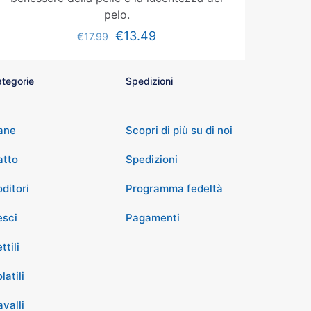
pelo.
€
13.49
€
17.99
tegorie
Spedizioni
ane
Scopri di più su di noi
atto
Spedizioni
ditori
Programma fedeltà
esci
Pagamenti
ttili
latili
valli