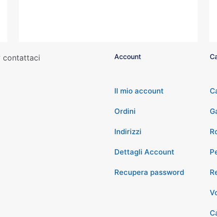
Account
Ca
 contattaci
Il mio account
C
Ordini
G
Indirizzi
Ro
Dettagli Account
P
Recupera password
Re
Vo
Ca