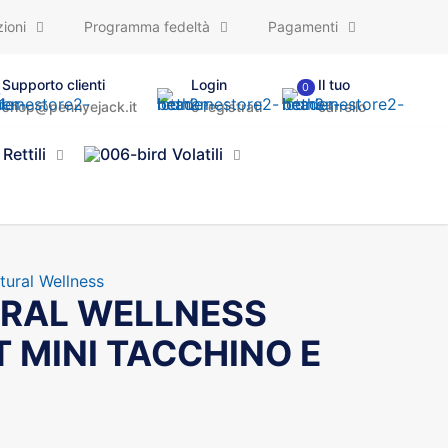
ioni
Programma fedeltà
Pagamenti
Supporto clienti
Login
Il tuo
0
shop@pennyejack.it
o registrati
carrello
Rettili
Volatili
ural Wellness
RAL WELLNESS
 MINI TACCHINO E