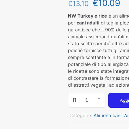
€
10.09
€
13.10
NW Turkey e rice
è un alim
per
cani adulti
di taglia pic
garantisce che il 90% delle 
animale assicurando un’alim
stato scelto perché oltre ad
poiché fornisce tutti gli am
sempre scattante e in forma
potenziale di tipo allergizza
le ricette sono state integra
di contrastare la formazione 
di estratti vegetali ad azion
NECON
Aggi
NAURAL
WELLNESS
Categorie:
Alimenti cani
,
Ar
CANE
ADULT