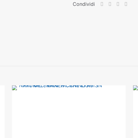
MINI
Condividi
TACCHINO
E
RISO
KG
2
quantità