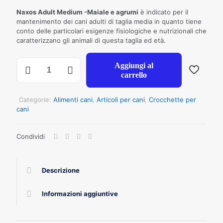
Naxos Adult Medium -Maiale e agrumi
è indicato per il
mantenimento dei cani adulti di taglia media in quanto tiene
conto delle particolari esigenze fisiologiche e nutrizionali che
caratterizzano gli animali di questa taglia ed età.
NAXOS
Aggiungi al
ADULT
carrello
MEDIUM
Maiale
Agrumi
Categorie:
Alimenti cani
,
Articoli per cani
,
Crocchette per
KG
cani
12
(FLASH)
Condividi
quantità
Descrizione
Informazioni aggiuntive