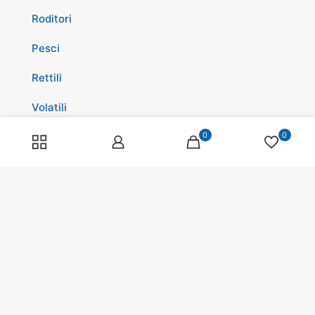
Roditori
Pesci
Rettili
Volatili
Cavalli
0
0
Promozioni
Spedizioni
Scopri di più su di noi
Spedizioni