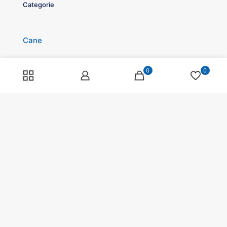
Categorie
Cane
Gatto
0
0
Roditori
Pesci
Rettili
Volatili
Cavalli
Promozioni
Spedizioni