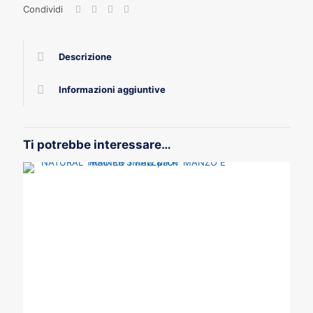
Condividi
new
pack
quantità
Descrizione
Informazioni aggiuntive
Ti potrebbe interessare…