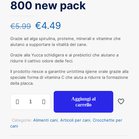
800 new pack
€
4.49
€
5.99
Grazie ad alga spirulina, proteine, minerali e vitamine che
aiutano a supportare la vitalità del cane.
Grazie alla Yucca schidigera e ai prebiotici che aiutano a
ridurre il cattivo odore delle feci.
Il prodotto riesce a garantire un’ottima igiene orale grazie alla
speciale forma di vitamina C che aiuta a ridurre la formazione
della placca.
NATURAL
Aggiungi al
TRAINER
carrello
CANE
SMALL&TOY
ADULT
Categorie:
Alimenti cani
,
Articoli per cani
,
Crocchette per
MANZO
cani
GR
800