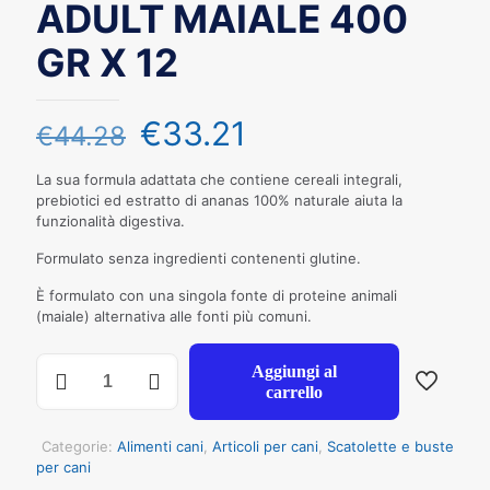
ADULT MAIALE 400
GR X 12
€
33.21
€
44.28
La sua formula adattata che contiene cereali integrali,
prebiotici ed estratto di ananas 100% naturale aiuta la
funzionalità digestiva.
Formulato senza ingredienti contenenti glutine.
È formulato con una singola fonte di proteine animali
(maiale) alternativa alle fonti più comuni.
NATURAL
Aggiungi al
TRAINER
carrello
CANE
SENSITIVE
MEDIUM&MAXI
Categorie:
Alimenti cani
,
Articoli per cani
,
Scatolette e buste
ADULT
per cani
MAIALE