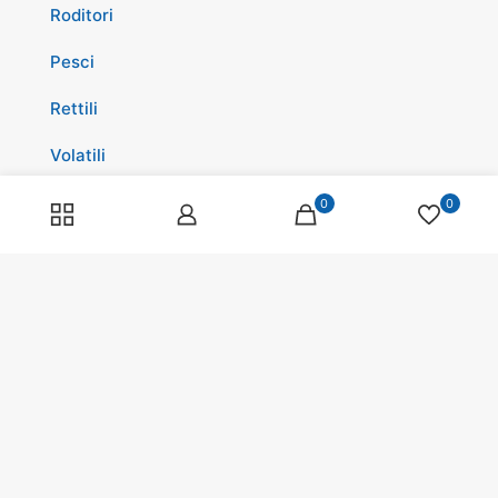
Roditori
Pesci
Rettili
Volatili
Cavalli
0
0
Promozioni
Spedizioni
Scopri di più su di noi
Spedizioni