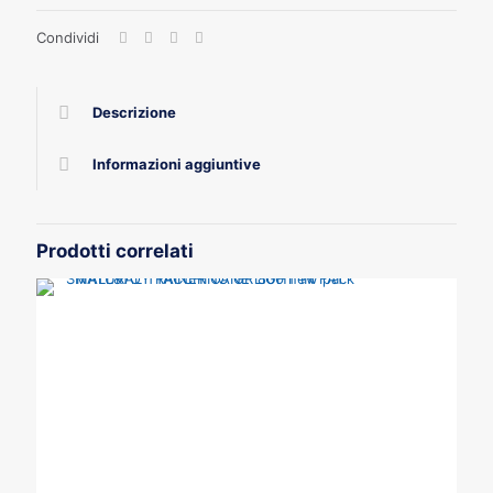
400
Condividi
GR
X
12
quantità
Descrizione
Informazioni aggiuntive
Prodotti correlati