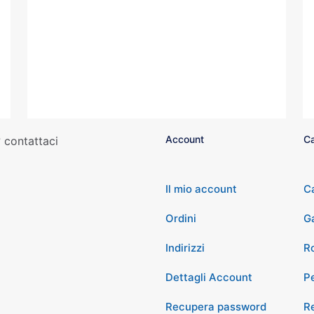
Account
Ca
 contattaci
Il mio account
C
Ordini
G
Indirizzi
Ro
Dettagli Account
P
Recupera password
Re