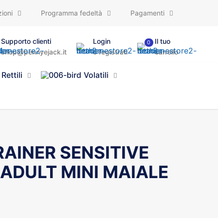
ioni
Programma fedeltà
Pagamenti
Supporto clienti
Login
Il tuo
0
shop@pennyejack.it
o registrati
carrello
Rettili
Volatili
AINER SENSITIVE
ADULT MINI MAIALE