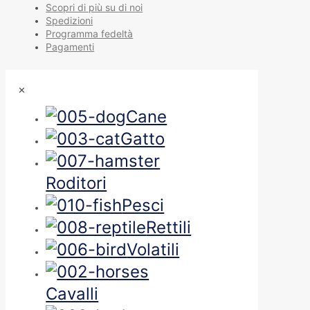
Scopri di più su di noi
Spedizioni
Programma fedeltà
Pagamenti
✕
Cane
Gatto
Roditori
Pesci
Rettili
Volatili
Cavalli