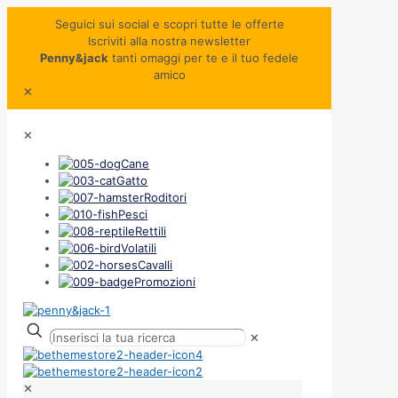
Seguici sui social e scopri tutte le offerte
Iscriviti alla nostra newsletter
Penny&jack
tanti omaggi per te e il tuo fedele
amico
✕
✕
Cane
Gatto
Roditori
Pesci
Rettili
Volatili
Cavalli
Promozioni
✕
✕