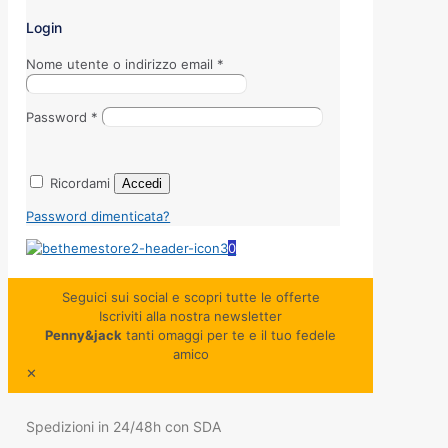
Login
Nome utente o indirizzo email
*
Password
*
Ricordami
Accedi
Password dimenticata?
0
Seguici sui social e scopri tutte le offerte
Iscriviti alla nostra newsletter
Penny&jack
tanti omaggi per te e il tuo fedele
amico
✕
Spedizioni in 24/48h con SDA